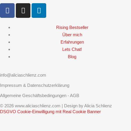
F
I
L
a
n
i
c
s
n
e
t
k
Rising Bestseller
b
a
e
Über mich
o
g
d
Erfahrungen
o
r
i
Lets Chat!
k
a
n
Blog
m
info@aliciaschlienz.com
Impressum & Datenschutzerklärung
Allgemeine Geschäftsbedingungen - AGB
© 2026 www.aliciaschlienz.com | Design by
Alicia Schlienz
DSGVO Cookie-Einwilligung mit Real Cookie Banner